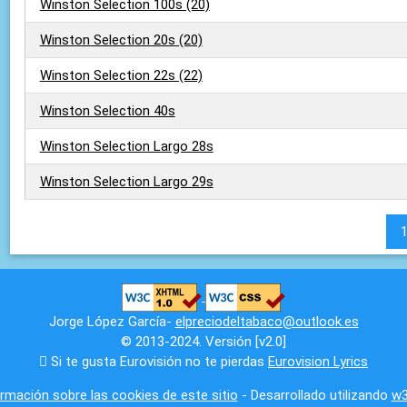
Winston Selection 100s (20)
Winston Selection 20s (20)
Winston Selection 22s (22)
Winston Selection 40s
Winston Selection Largo 28s
Winston Selection Largo 29s
Jorge López García-
elpreciodeltabaco@outlook.es
© 2013-2024. Versión [v2.0]
Si te gusta Eurovisión no te pierdas
Eurovision Lyrics
rmación sobre las cookies de este sitio
- Desarrollado utilizando
w3