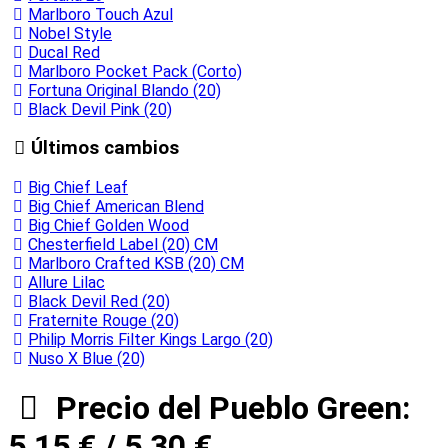
Marlboro Touch Azul
Nobel Style
Ducal Red
Marlboro Pocket Pack (Corto)
Fortuna Original Blando (20)
Black Devil Pink (20)
Últimos cambios
Big Chief Leaf
Big Chief American Blend
Big Chief Golden Wood
Chesterfield Label (20) CM
Marlboro Crafted KSB (20) CM
Allure Lilac
Black Devil Red (20)
Fraternite Rouge (20)
Philip Morris Filter Kings Largo (20)
Nuso X Blue (20)
Precio del Pueblo Green:
5,15 € / 5,30 €