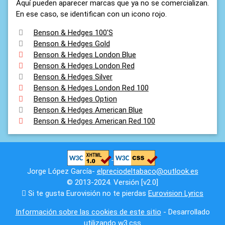
Aquí pueden aparecer marcas que ya no se comercializan.
En ese caso, se identifican con un icono rojo.
Benson & Hedges 100'S
Benson & Hedges Gold
Benson & Hedges London Blue
Benson & Hedges London Red
Benson & Hedges Silver
Benson & Hedges London Red 100
Benson & Hedges Option
Benson & Hedges American Blue
Benson & Hedges American Red 100
Jorge López García-
elpreciodeltabaco@outlook.es
© 2013-2024. Versión [v2.0]
Si te gusta Eurovisión no te pierdas
Eurovision Lyrics
Información sobre las cookies de este sitio
- Desarrollado
utilizando
w3.css